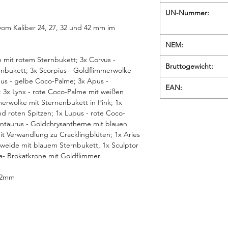
UN-Nummer:
om Kaliber 24, 27, 32 und 42 mm im
NEM:
e mit rotem Sternbukett; 3x Corvus -
Bruttogewicht:
nbukett; 3x Scorpius - Goldflimmerwolke
us - gelbe Coco-Palme; 3x Apus -
EAN:
; 3x Lynx - rote Coco-Palme mit weißen
mmerwolke mit Sternenbukett in Pink; 1x
d roten Spitzen; 1x Lupus - rote Coco-
entaurus - Goldchrysantheme mit blauen
it Verwandlung zu Cracklingblüten; 1x Aries
d-weide mit blauem Sternbukett, 1x Sculptor
a- Brokatkrone mit Goldflimmer
/42mm