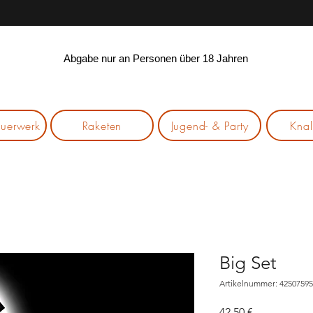
Abgabe nur an Personen über 18 Jahren
euerwerk
Raketen
Jugend- & Party
Knal
Big Set
Artikelnummer: 4250759
Preis
42,50 €