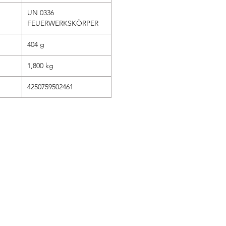
UN 0336
FEUERWERKSKÖRPER
404 g
1,800 kg
4250759502461