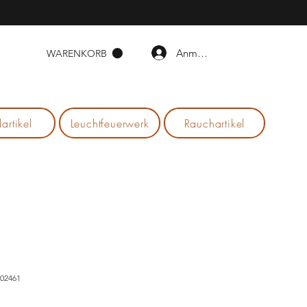
Anmelden
WARENKORB
lartikel
Leuchtfeuerwerk
Rauchartikel
502461