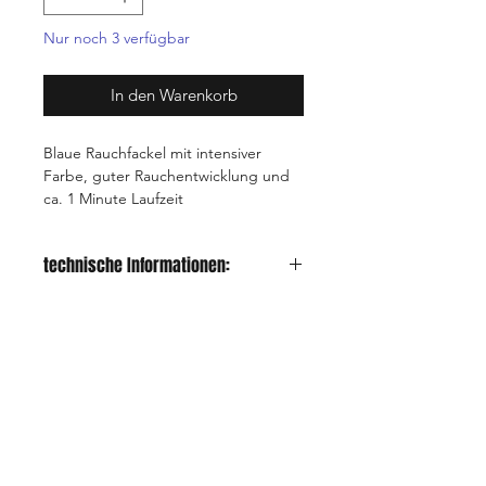
Nur noch 3 verfügbar
In den Warenkorb
Blaue Rauchfackel mit intensiver
Farbe, guter Rauchentwicklung und
ca. 1 Minute Laufzeit
technische Informationen:
Kategorie:
T1
CE-Nummer:
0589-T1-0011
Lager- und
1.4S
Transportgruppe:
Shop
FAQ
Kontakt
AGB
UN-Nummer:
UN 0432