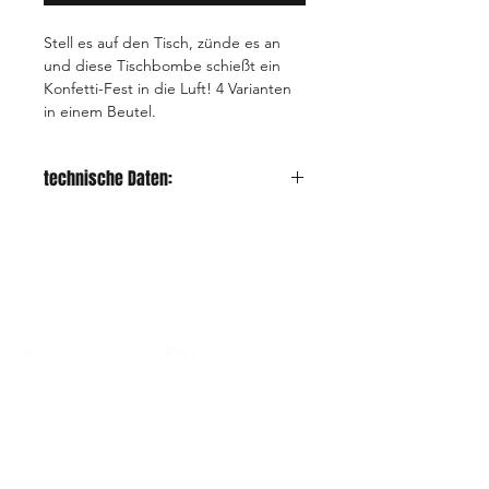
Stell es auf den Tisch, zünde es an
und diese Tischbombe schießt ein
Konfetti-Fest in die Luft! 4 Varianten
in einem Beutel.
technische Daten:
Kaliber
N/A mm
CE-
1008−F1−69242230
Registriernummer
NEM pro
0,4 gr
Shop
FAQ
Konsumenten-
Kontakt
AGB
Einheit
Impressum
Konsumenten-
4
Datenschutz​
Einheit